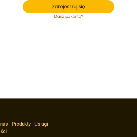
Zarejestruj się
Masz już konto?
 nas
Produkty
Usługi
ści