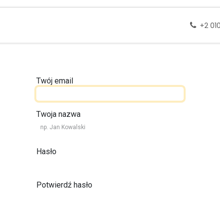
 docelowe
Wycieczki
Zapytanie
Skontak
+2 01
Twój email
Twoja nazwa
Hasło
Potwierdź hasło