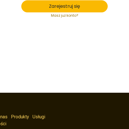
Zarejestruj się
Masz już konto?
 nas
Produkty
Usługi
ści