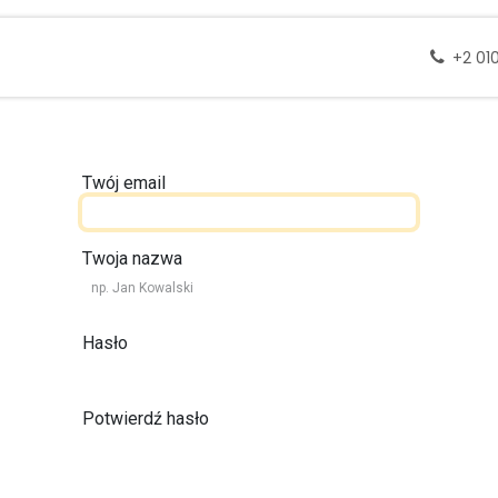
 docelowe
Wycieczki
Zapytanie
Skontak
+2 01
Twój email
Twoja nazwa
Hasło
Potwierdź hasło