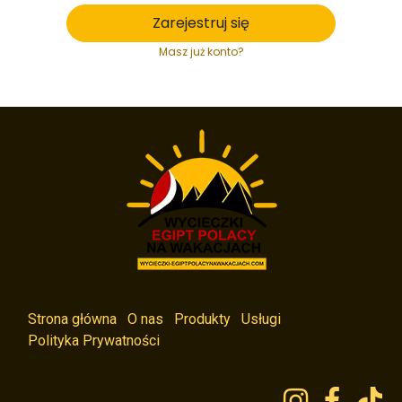
Zarejestruj się
Masz już konto?
Strona główna
O nas
Produkty
Usługi
Polityka Prywatności