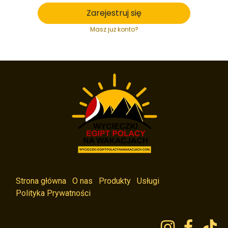
Zarejestruj się
Masz już konto?
Strona główna
O nas
Produkty
Usługi
Polityka Prywatności