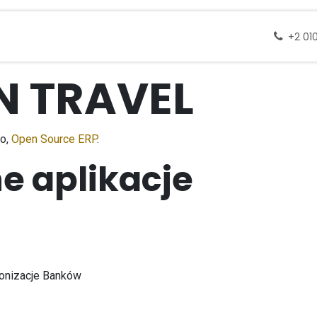
 docelowe
Wycieczki
Zapytanie
Skontak
+2 01
N TRAVEL
oo,
Open Source ERP
.
e aplikacje
hronizacje Banków