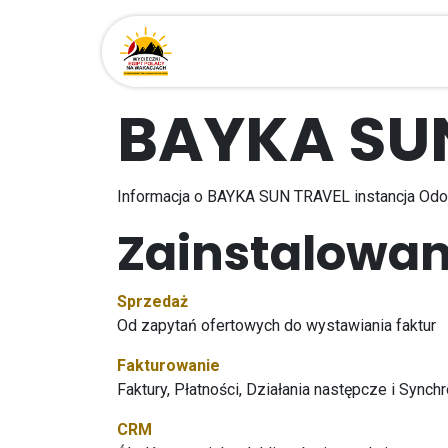
Przejdź do zawartości
Strona główna
Miejsca
BAYKA SU
Informacja o BAYKA SUN TRAVEL instancja Od
Zainstalowan
Sprzedaż
Od zapytań ofertowych do wystawiania faktur
Fakturowanie
Faktury, Płatności, Działania następcze i Sync
CRM