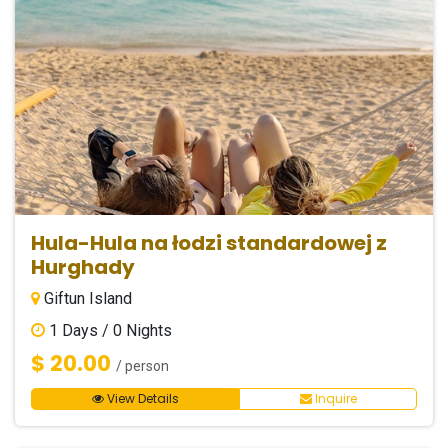
Hula-Hula na łodzi standardowej z
Hurghady
Giftun Island
1
Days /
0
Nights
$ 20.00
/ person
View Details
Inquire