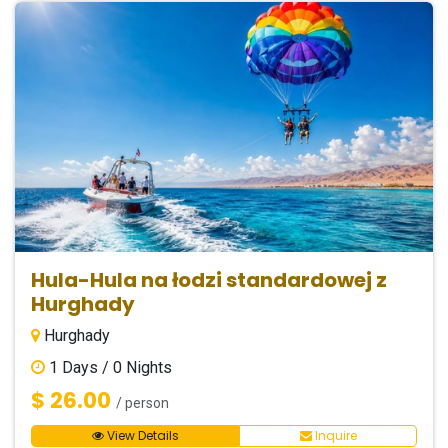
Hula-Hula na łodzi standardowej z
Hurghady
Hurghady
1
Days /
0
Nights
$ 26.00
/ person
View Details
Inquire