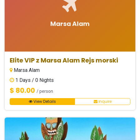
Marsa Alam
Elite VIP z Marsa Alam Rejs morski
Marsa Alam
1
Days /
0
Nights
$ 80.00
/ person
View Details
Inquire