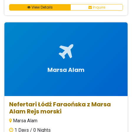
View Details
Inquire
Marsa Alam
Nefertari Łódź Faraońska z Marsa
Alam Rejs morski
Marsa Alam
1
Days /
0
Nights