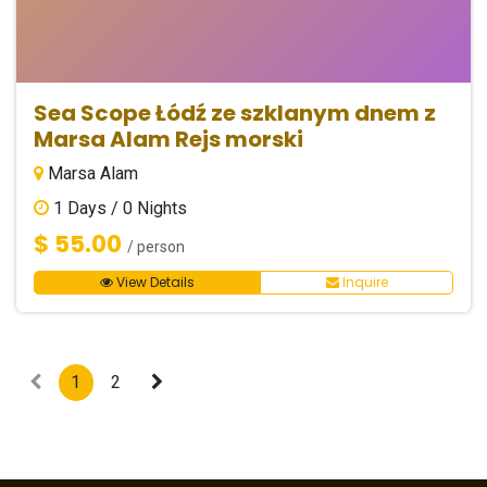
Sea Scope Łódź ze szklanym dnem z
Marsa Alam Rejs morski
Marsa Alam
1
Days /
0
Nights
$ 55.00
/ person
View Details
Inquire
1
2