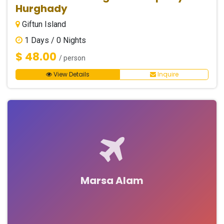
Hurghady
Giftun Island
1
Days /
0
Nights
$ 48.00
/ person
View Details
Inquire
Marsa Alam