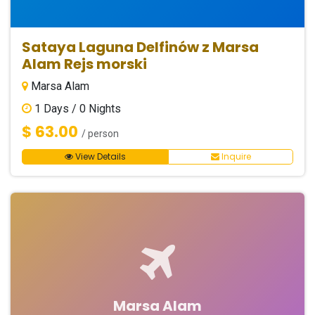
Sataya Laguna Delfinów z Marsa
Alam Rejs morski
Marsa Alam
1
Days /
0
Nights
$ 63.00
/ person
View Details
Inquire
Marsa Alam