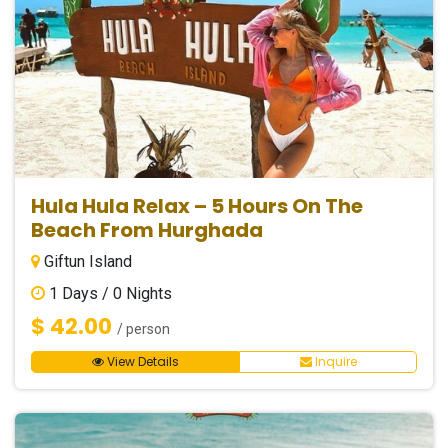
Hula Hula Relax – 5 Hours On The
Beach From Hurghada
Giftun Island
1
Days /
0
Nights
$ 42.00
/ person
View Details
Inquire