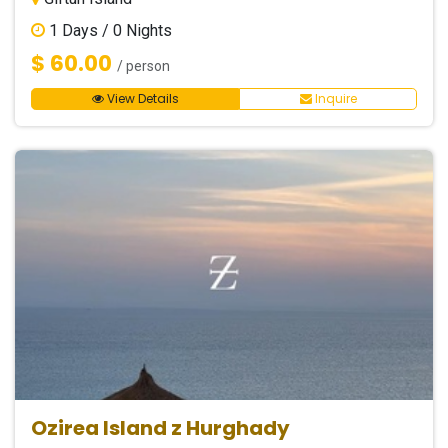
1
Days /
0
Nights
$ 60.00
/ person
View Details
Inquire
Ozirea Island z Hurghady